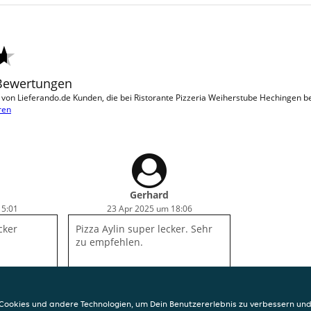
 Bewertungen
on Lieferando.de Kunden, die bei Ristorante Pizzeria Weiherstube Hechingen be
ren
Gerhard
15:01
23 Apr 2025 um 18:06
cker
Pizza Aylin super lecker. Sehr
zu empfehlen.
ookies und andere Technologien, um Dein Benutzererlebnis zu verbessern und