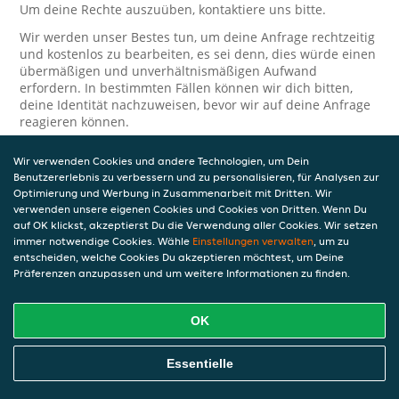
Um deine Rechte auszuüben, kontaktiere uns bitte.
Wir werden unser Bestes tun, um deine Anfrage rechtzeitig
und kostenlos zu bearbeiten, es sei denn, dies würde einen
übermäßigen und unverhältnismäßigen Aufwand
erfordern. In bestimmten Fällen können wir dich bitten,
deine Identität nachzuweisen, bevor wir auf deine Anfrage
reagieren können.
Bei Anfragen zur Verarbeitung oder Weitergabe
Wir verwenden Cookies und andere Technologien, um Dein
personenbezogener Daten im Zusammenhang mit JET Pay
Benutzererlebnis zu verbessern und zu personalisieren, für Analysen zur
und/oder JET Pay Card wende dich bitte an die Person, die
Optimierung und Werbung in Zusammenarbeit mit Dritten. Wir
dir das JET Pay-Guthaben gewährt (das kann dein
verwenden unsere eigenen Cookies und Cookies von Dritten. Wenn Du
Arbeitgeber, Geschäftspartner usw. sein). Dies ist
auf OK klickst, akzeptierst Du die Verwendung aller Cookies. Wir setzen
erforderlich, da JET und die Person, die dir das Guthaben
immer notwendige Cookies. Wähle
Einstellungen verwalten
, um zu
gewährt, eine separate Verantwortung für die Verarbeitung
entscheiden, welche Cookies Du akzeptieren möchtest, um Deine
und den Schutz deiner personenbezogenen Daten haben.
Präferenzen anzupassen und um weitere Informationen zu finden.
Solltest du weitere Fragen oder Beschwerden in Bezug auf
die Verarbeitung deiner personenbezogenen Daten haben,
OK
kontaktieren wir dich gerne. Wir würden uns auch über
Tipps oder Vorschläge zur Verbesserung unserer Erklärung
freuen.
Essentielle
Sicherheit